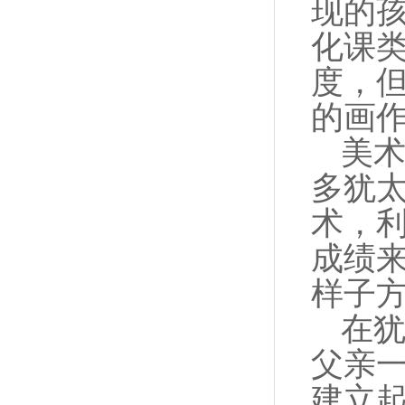
现的
化课
度，
的画
美术
多犹
术，
成绩
样子
在犹
父亲
建立